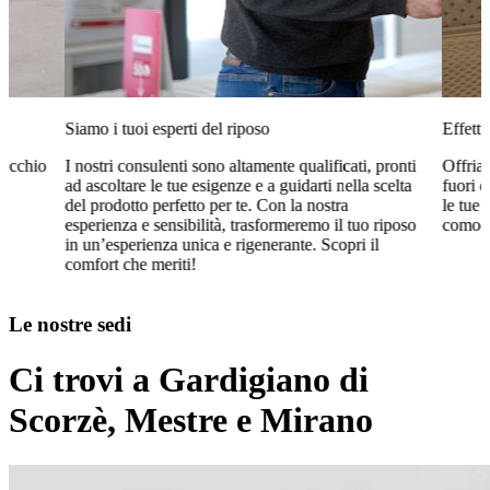
Siamo i tuoi esperti del riposo
Effettu
vecchio
I nostri consulenti sono altamente qualificati, pronti
Offria
ad ascoltare le tue esigenze e a guidarti nella scelta
fuori d
del prodotto perfetto per te. Con la nostra
le tue 
esperienza e sensibilità, trasformeremo il tuo riposo
comoda
in un’esperienza unica e rigenerante. Scopri il
comfort che meriti!
Le nostre sedi
Ci trovi a Gardigiano di
Scorzè, Mestre e Mirano